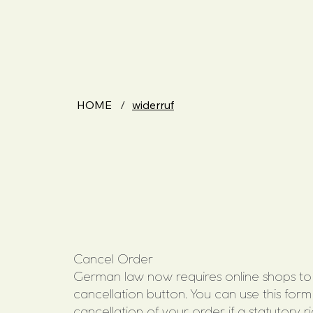
HOME
/
widerruf
Cancel Order
German law now requires online shops to
cancellation button. You can use this form
cancellation of your order if a statutory r