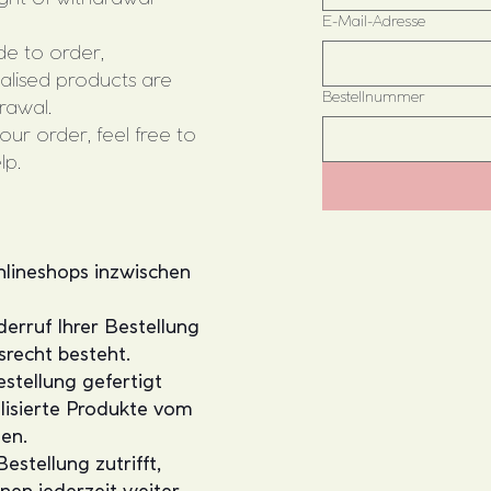
E-Mail-Adresse
de to order,
lised products are
Bestellnummer
rawal.
our order, feel free to
lp.
nlineshops inzwischen
erruf Ihrer Bestellung
srecht besteht.
estellung gefertigt
lisierte Produkte vom
en.
Bestellung zutrifft,
nen jederzeit weiter.